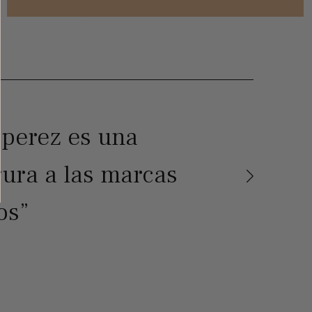
 perez es una
gura a las marcas
os”