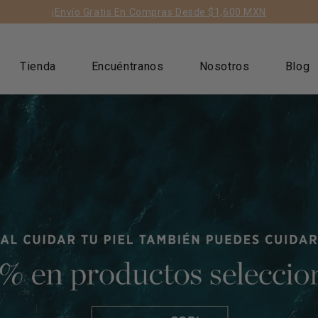
ts/geolizr-api.liquid
¡Envío Gratis En Compras Desde $1,600 MXN
Tienda
Encuéntranos
Nosotros
Blog