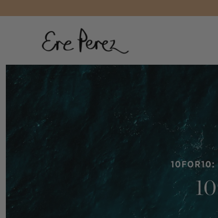
Liquid error (layout/theme line 172): Could not find asset snippe