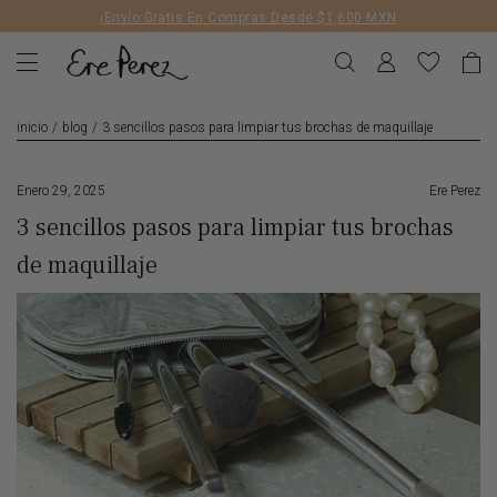
Liquid error (layout/theme line 172): Could not find asset
¡Envío Gratis En Compras Desde $1,600 MXN
snippets/geolizr-api.liquid
inicio
/
blog
/
3 sencillos pasos para limpiar tus brochas de maquillaje
Enero 29, 2025
Ere Perez
3 sencillos pasos para limpiar tus brochas
de maquillaje