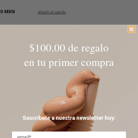
00 MXN
Añadir al carrito
$100.00 de regalo
en tu primer compra
ientas
entas de belleza incluye todo lo que necesitas para aplicar
atural, con una amplia variedad de brochas eco veganas para l
ra una aplicación profesional. Cada brocha tiene propiedades
adera de alta calidad y fibras veganas.
Suscríbete a nuestra newsletter hoy: