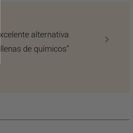
xcelente alternativa
“...marca Austra
 llenas de químicos”