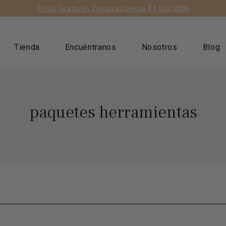
ts/geolizr-api.liquid
¡Envío Gratis En Compras Desde $1,600 MXN
Tienda
Encuéntranos
Nosotros
Blog
paquetes herramientas