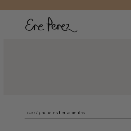
Liquid error (layout/theme line 172): Could not find asset snippe
inicio
/
paquetes herramientas