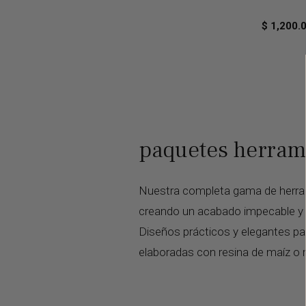
5.0
de
$ 1,200.
5
paquetes herram
Nuestra completa gama de herrami
creando un acabado impecable y n
Diseños prácticos y elegantes pa
elaboradas con resina de maíz o m