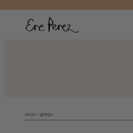
Liquid error (layout/theme line 172): Could not find asset snippe
inicio
/
ginkgo