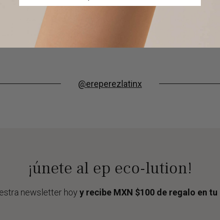
@ereperezlatinx
¡únete al ep eco-lution!
estra newsletter hoy
y recibe MXN $100 de regalo en t