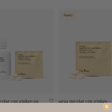
Nuevo
celar con ginkgo en
agua micelar con ginkgo –
repuesto