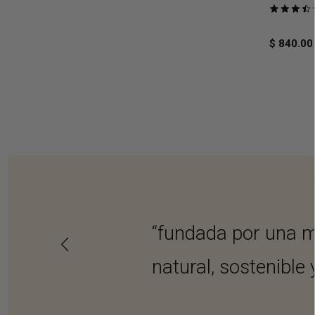
Puntuado
3.5
de
$ 840.0
5
“fundada por una ma
natural, sostenible