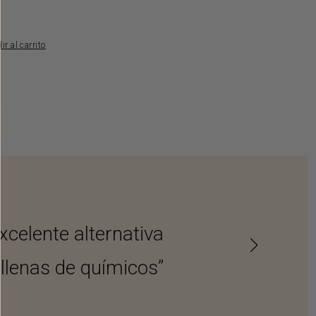
ir al carrito
xcelente alternativa
“...marca Austra
 llenas de químicos”