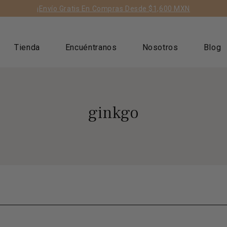
ts/geolizr-api.liquid
¡Envío Gratis En Compras Desde $1,600 MXN
Tienda
Encuéntranos
Nosotros
Blog
ginkgo