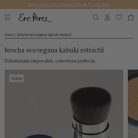
Liquid error (layout/theme line 172): Could not find asset
¡Envío Gratis En Compras Desde $1,600 MXN
snippets/geolizr-api.liquid
inicio
/
brocha eco vegana kabuki retractil
brocha eco vegana kabuki retráctil
Difuminado impecable, cobertura perfecta.
Nuevo