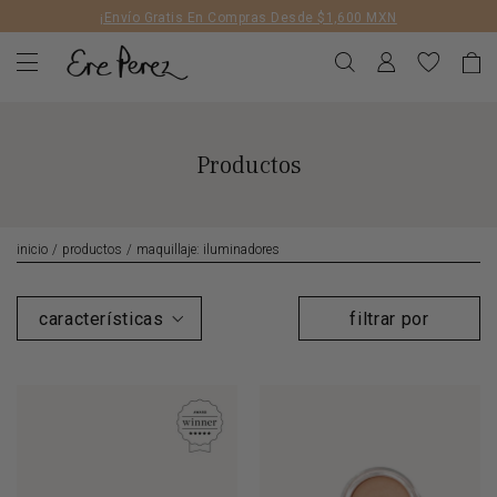
Liquid error (layout/theme line 172): Could not find asset
¡Envío Gratis En Compras Desde $1,600 MXN
snippets/geolizr-api.liquid
Productos
inicio
/
productos
/
maquillaje: iluminadores
filtrar por