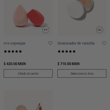
eco esponjas
iluminador de vainilla
Puntuado
Puntuado
Basado en 21 de opiniones
Basado en 71 de opiniones
5.0
4.9
de
de
$ 420.00 MXN
$ 710.00 MXN
5
5
Añadir al carrito
Selecciona tu tono