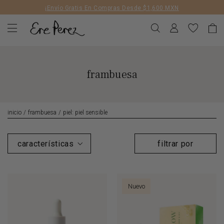
Liquid error (layout/theme line 172): Could not find asset
¡Envío Gratis En Compras Desde $1,600 MXN
snippets/geolizr-api.liquid
frambuesa
inicio
/
frambuesa
/
piel: piel sensible
filtrar por
Nuevo