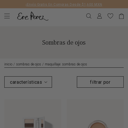
Liquid error (layout/theme line 172): Could not find asset
¡Envío Gratis En Compras Desde $1,600 MXN
snippets/geolizr-api.liquid
Sombras de ojos
inicio
/
sombras de ojos
/
maquillaje: sombras de ojos
filtrar por