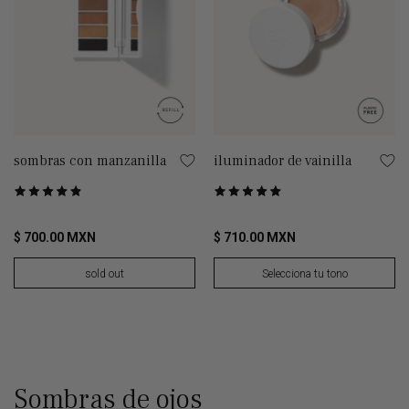
sombras con manzanilla
iluminador de vainilla
Puntuado
Puntuado
Basado en 13 de opiniones
Basado en 71 de opiniones
4.8
4.9
de
de
$ 700.00 MXN
$ 710.00 MXN
5
5
sold out
Selecciona tu tono
Sombras de ojos