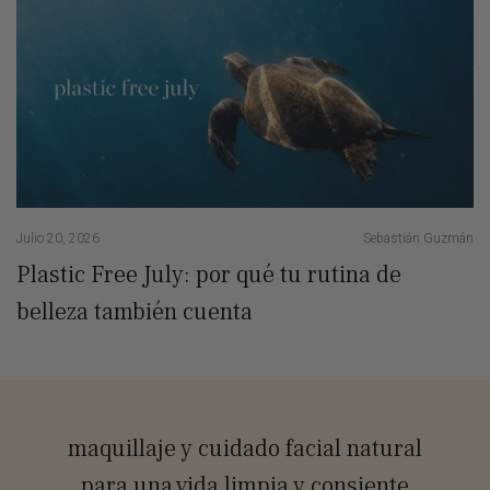
Julio 20, 2026
Sebastián Guzmán
Ju
Plastic Free July: por qué tu rutina de
¡
belleza también cuenta
maquillaje y cuidado facial natural
para una vida limpia y consiente