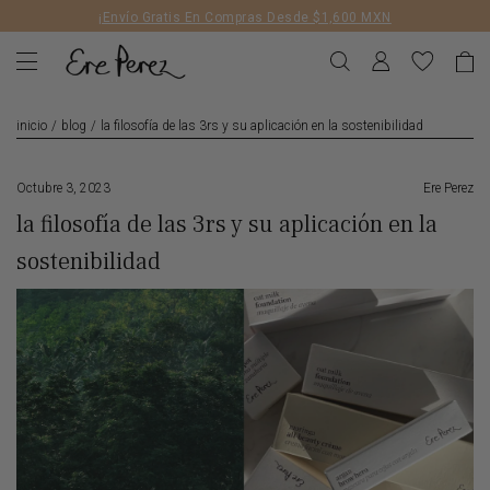
Liquid error (layout/theme line 172): Could not find asset
¡Envío Gratis En Compras Desde $1,600 MXN
snippets/geolizr-api.liquid
inicio
/
blog
/
la filosofía de las 3rs y su aplicación en la sostenibilidad
Octubre 3, 2023
Ere Perez
la filosofía de las 3rs y su aplicación en la
sostenibilidad