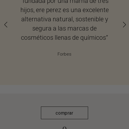
“fundada por una mamá de tres
“...
hijos, ere perez es una excelente
Mex
alternativa natural, sostenible y
sobr
segura a las marcas de
cosméticos llenas de químicos”
Forbes
comprar
o