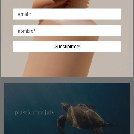
4
Para el paso 4 del smokey eyes
¡Suscribirme!
Anterior
Siguiente
más artículos