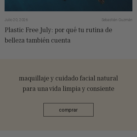
Julio 20, 2026
Sebastián Guzmán
Ju
Plastic Free July: por qué tu rutina de
¡
belleza también cuenta
maquillaje y cuidado facial natural
para una vida limpia y consiente
comprar