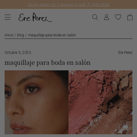
Liquid error (layout/theme line 172): Could not find asset
¡Envío Gratis En Compras Desde $1,600 MXN
snippets/geolizr-api.liquid
inicio
/
blog
/
maquillaje para boda en salón
Octubre 3, 2023
Ere Perez
maquillaje para boda en salón