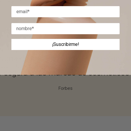
 completo que te hará brillar sin ningún ingrediente desagrada
¡Suscribirme!
má de tres hijos, ere perez es una e
 y segura a las marcas de cosméticos
Forbes