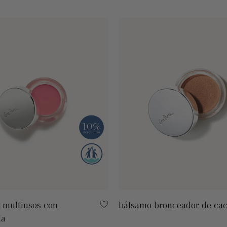
 multiusos con
bálsamo bronceador de ca
ia