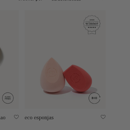
cao
eco esponjas