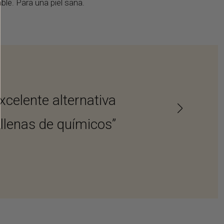
ble. Para una piel sana.
xcelente alternativa
“...marca Austra
 llenas de químicos”