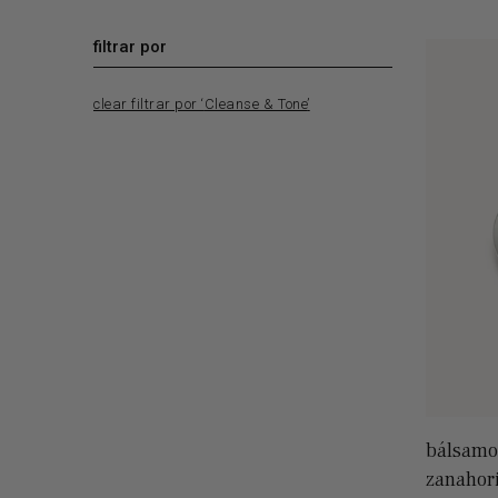
filtrar por
clear filtrar por ‘
Cleanse & Tone
’
bálsamo
zanahor