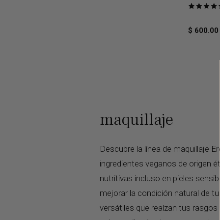
Puntuado
4.8
de
$ 600.0
5
maquillaje
Descubre la línea de maquillaje 
ingredientes veganos de origen ét
nutritivas incluso en pieles sensi
mejorar la condición natural de t
versátiles que realzan tus rasgos