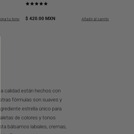
Puntuado
Basado en 21 de opiniones
5.0
de
$ 420.00 MXN
iona tu tono
Añadir al carrito
5
lta calidad están hechos con
uestras fórmulas son suaves y
ngrediente estrella único para
paletas de colores y tonos
asta bálsamos labiales, cremas,