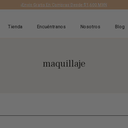
ts/geolizr-api.liquid
¡Envío Gratis En Compras Desde $1,600 MXN
Tienda
Encuéntranos
Nosotros
Blog
maquillaje