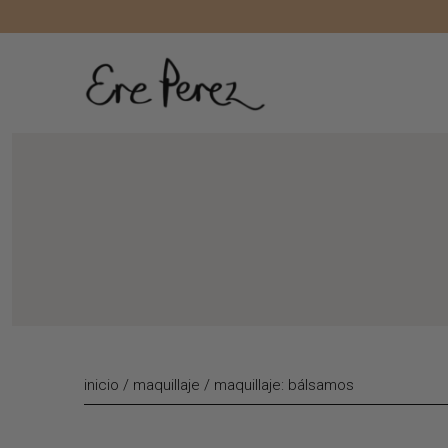
Liquid error (layout/theme line 172): Could not find asset snippe
inicio
/
maquillaje
/
maquillaje: bálsamos