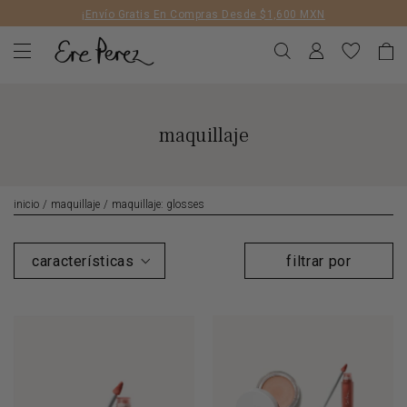
Liquid error (layout/theme line 172): Could not find asset
¡Envío Gratis En Compras Desde $1,600 MXN
snippets/geolizr-api.liquid
maquillaje
inicio
/
maquillaje
/
maquillaje: glosses
filtrar por