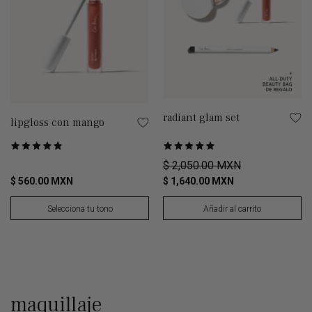
radiant glam set
lipgloss con mango
Basado en 1 opinión
Puntuado
Puntuado
Basado en 88 de opiniones
4.9
5.0
$ 2,050.00 MXN
de
de
$ 560.00 MXN
$ 1,640.00 MXN
5
5
Selecciona tu tono
Añadir al carrito
maquillaje