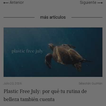
Anterior
Siguiente
más artículos
Julio 20, 2026
Sebastián Guzmán
Ju
Plastic Free July: por qué tu rutina de
¡
belleza también cuenta