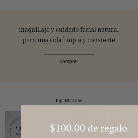
maquillaje y cuidado facial natural
para una vida limpia y consiente
comprar
top artículos
$100.00 de regalo