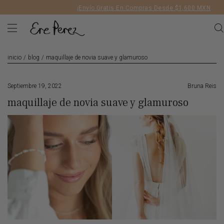
Liquid error (layout/theme line 172): Could not find asset
¡Envío Gratis En Compras Desde $1,600 MXN
snippets/geolizr-api.liquid
inicio
/
blog
/
maquillaje de novia suave y glamuroso
Septiembre 19, 2022
Bruna Reis
maquillaje de novia suave y glamuroso