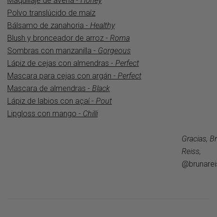
Maquillaje de avena -
Honey
Polvo translúcido de maíz
Bálsamo de zanahoria -
Healthy
Blush y bronceador de arroz -
Roma
Sombras con manzanilla -
Gorgeous
Lápiz de cejas con almendras -
Perfect
Mascara para cejas con argán -
Perfect
Mascara de almendras -
Black
Lápiz de labios con açaí -
Pout
Lipgloss con mango -
Chilli
Gracias, B
Reiss,
@brunarei